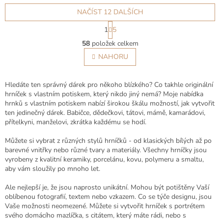
NAČÍST 12 DALŠÍCH
S
1
5
t
O
r
58
položek celkem
v
á
l
NAHORU
n
á
k
o
d
v
a
Hledáte ten správný dárek pro někoho blízkého? Co takhle originální
á
c
hrníček s vlastním potiskem, který nikdo jiný nemá? Moje nabídka
n
í
hrnků s vlastním potiskem nabízí širokou škálu možností, jak vytvořit
í
p
ten jedinečný dárek. Babičce, dědečkovi, tátovi, mámě, kamarádovi,
r
přítelkyni, manželovi, zkrátka každému se hodí.
v
k
Můžete si vybrat z různých stylů hrníčků - od klasických bílých až po
y
barevné vnitřky nebo různé tvary a materiály. Všechny hrníčky jsou
v
vyrobeny z kvalitní keramiky, porcelánu, kovu, polymeru a smaltu,
ý
aby vám sloužily po mnoho let.
p
i
Ale nejlepší je, že jsou naprosto unikátní. Mohou být potištěny Vaší
s
oblíbenou fotografií, textem nebo vzkazem. Co se týče designu, jsou
u
Vaše možnosti neomezené. Můžete si vytvořit hrníček s portrétem
svého domácího mazlíčka, s citátem, který máte rádi, nebo s