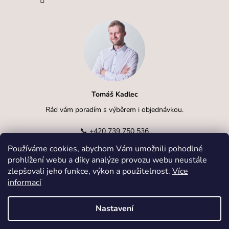
Tomáš Kadlec
Rád vám poradím s výběrem i objednávkou.
📞
+420 739 750 536
Používáme cookies, abychom Vám umožnili pohodlné
✉️
info@kadlcak.cz
prohlížení webu a díky analýze provozu webu neustále
zlepšovali jeho funkce, výkon a použitelnost.
Více
informací
Nastavení
Vytvořil Shoptet