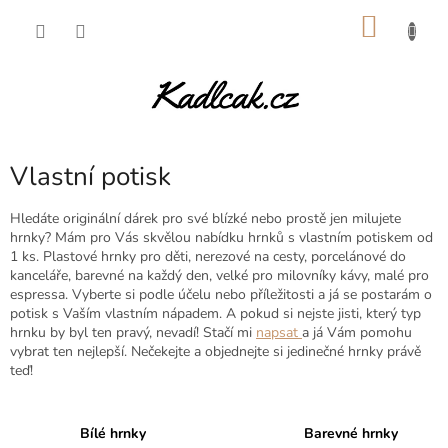
Přejít
NÁKU
na
obsah
KOŠÍK
Vlastní potisk
Hledáte originální dárek pro své blízké nebo prostě jen milujete
hrnky? Mám pro Vás skvělou nabídku hrnků s vlastním potiskem od
1 ks. Plastové hrnky pro děti, nerezové na cesty, porcelánové do
kanceláře, barevné na každý den, velké pro milovníky kávy, malé pro
espressa. Vyberte si podle účelu nebo příležitosti a já se postarám o
potisk s Vaším vlastním nápadem. A pokud si nejste jisti, který typ
hrnku by byl ten pravý, nevadí! Stačí mi
napsat
a já Vám pomohu
vybrat ten nejlepší. Nečekejte a objednejte si jedinečné hrnky právě
teď!
Bílé hrnky
Barevné hrnky