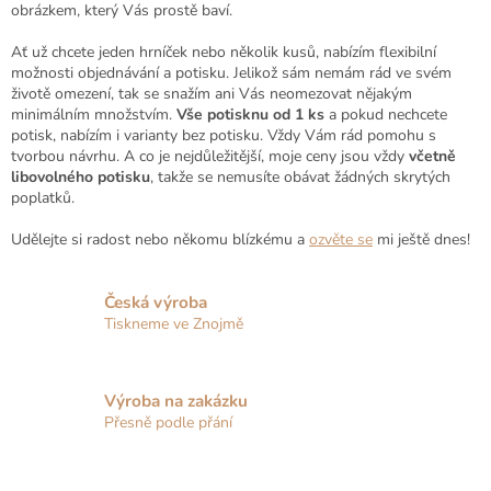
obrázkem, který Vás prostě baví.
Ať už chcete jeden hrníček nebo několik kusů, nabízím flexibilní
možnosti objednávání a potisku. Jelikož sám nemám rád ve svém
životě omezení, tak se snažím ani Vás neomezovat nějakým
minimálním množstvím.
Vše potisknu od 1 ks
a pokud nechcete
potisk, nabízím i varianty bez potisku. Vždy Vám rád pomohu s
tvorbou návrhu. A co je nejdůležitější, moje ceny jsou vždy
včetně
libovolného potisku
, takže se nemusíte obávat žádných skrytých
poplatků.
Udělejte si radost nebo někomu blízkému a
ozvěte se
mi ještě dnes!
Česká výroba
Tiskneme ve Znojmě
Výroba na zakázku
Přesně podle přání