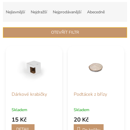
Ř
a
Nejlevnější
Nejdražší
Nejprodávanější
Abecedně
z
e
n
OTEVŘÍT FILTR
í
p
V
r
ý
o
p
d
i
u
s
k
p
t
r
ů
o
Dárkové krabičky
Podtácek z břízy
d
u
k
Skladem
Skladem
t
15 Kč
20 Kč
ů
DETAIL
Do košíku