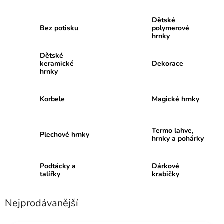
Dětské
Bez potisku
polymerové
hrnky
Dětské
keramické
Dekorace
hrnky
Korbele
Magické hrnky
Termo lahve,
Plechové hrnky
hrnky a pohárky
Podtácky a
Dárkové
talířky
krabičky
Nejprodávanější