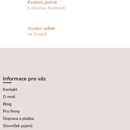
Kvalitní potisk
S dlouhou životností
Osobní odběr
Ve Znojmě
Z
á
p
a
Informace pro vás
t
Kontakt
í
O mně
Blog
Pro firmy
Doprava a platba
Slovníček pojmů