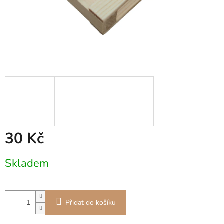
30 Kč
Měrná
Skladem
cena:
Přidat do košíku