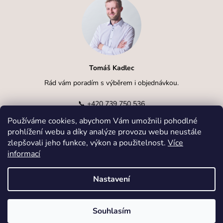
Tomáš Kadlec
Rád vám poradím s výběrem i objednávkou.
📞
+420 739 750 536
Používáme cookies, abychom Vám umožnili pohodlné
✉️
info@kadlcak.cz
prohlížení webu a díky analýze provozu webu neustále
zlepšovali jeho funkce, výkon a použitelnost.
Více
informací
Nastavení
Vytvořil Shoptet
Souhlasím
Copyright 2026
kadlcak.cz
. Všechna práva vyhrazena.