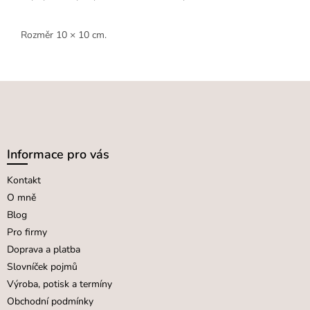
Rozměr 10 × 10 cm.
Z
á
p
a
Informace pro vás
t
Kontakt
í
O mně
Blog
Pro firmy
Doprava a platba
Slovníček pojmů
Výroba, potisk a termíny
Obchodní podmínky