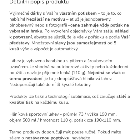
Detailní popis produktu
Výjimečné
dárky
s Vaším
vlastním potiskem
– to je to, co
nabízím!
Nezáleží na motivu
– ať už je jednobarevný,
plnobarevný nebo s fotografií –
cena zahrnuje vždy potisk na
vybraném hrnku
. Po vytvoření objednávky Vám zašlu
náhled
k potvrzení
, abyste se ujistili, že je vše v pořádku a podle
Vaší
představy
. Množstevní
slevy jsou samozřejmostí
od
5
kusů
výše a výpočet je automatický.
Láhev je vybavena karabinou s pítkem a šroubovacím
uzávěrem. Je vhodná na outdoorové aktivity nebo každodenní
použití a navíc je příjemné lehká (110 g).
Nejedná se však o
termo provedení
, je to jednoplášťová hliníková lahev.
Nedoporučuji také do ní lít kyselé tekutiny.
Produkty lze tisknu technologií sublimace, což zaručuje
stálý a
kvalitní tisk
na každému kusu.
Hliníková sportovní lahev - průměr 73 / výška 190 mm,
objem 500 ml / hmotnost 110 g, potisk cca 190x110 mm.
Termo produkty doporučuji mýt pouze ručně. Pokud máte
zájem o
nezávaznou poptávku
, neváhejte