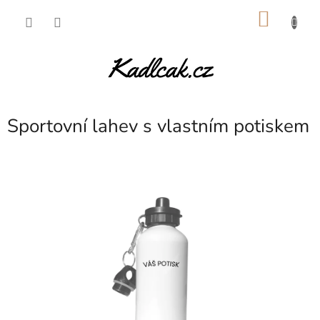
Přejít
NÁKU
na
obsah
KOŠÍK
Sportovní lahev s vlastním potiskem