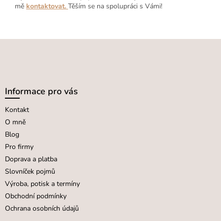
mě
kontaktovat
.
Těším se na spolupráci s Vámi!
Z
á
p
a
Informace pro vás
t
Kontakt
í
O mně
Blog
Pro firmy
Doprava a platba
Slovníček pojmů
Výroba, potisk a termíny
Obchodní podmínky
Ochrana osobních údajů