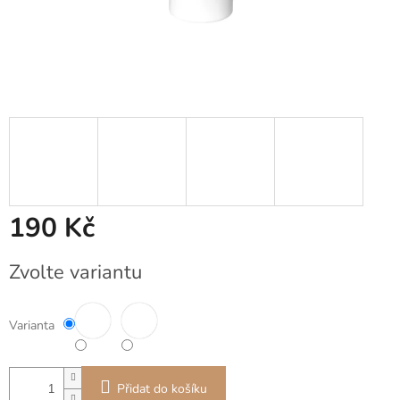
190 Kč
Měrná
Zvolte variantu
cena:
Varianta
Přidat do košíku