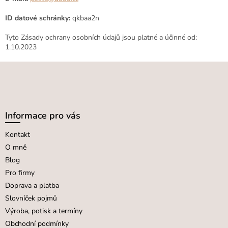
ID datové schránky:
qkbaa2n
Tyto Zásady ochrany osobních údajů jsou platné a účinné od:
1.10.2023
Z
á
p
a
Informace pro vás
t
Kontakt
í
O mně
Blog
Pro firmy
Doprava a platba
Slovníček pojmů
Výroba, potisk a termíny
Obchodní podmínky