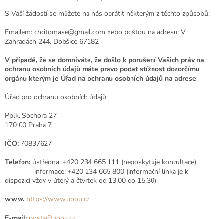
S Vaší žádostí se můžete na nás obrátit některým z těchto způsobů:
Emailem:
chcitomase@gmail.com
nebo poštou na adresu: V
Zahradách 244, Dobšice 67182
V případě, že se domníváte, že došlo k porušení Vašich práv na
ochranu osobních údajů máte právo podat stížnost dozorčímu
orgánu kterým je Úřad na ochranu osobních údajů na adrese:
Úřad pro ochranu osobních údajů
Pplk. Sochora 27
170 00 Praha 7
IČO:
70837627
Telefon:
ústředna: +420 234 665 111 (neposkytuje konzultace)
informace: +420 234 665 800 (informační linka je k
dispozici vždy v úterý a čtvrtek od 13.00 do 15.30)
www.
https://www.uoou.cz
E-mail:
posta@uoou.cz