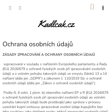
Přejít
NÁKU
na
obsah
KOŠÍK
Ochrana osobních údajů
ZÁSADY ZPRACOVÁNÍ A OCHRANY OSOBNÍCH ÚDAJŮ
vypracované v souladu s nařízením Evropského parlamentu a Rady
(EU) 2016/679 o ochraně fyzických osob při zpracovávání osobních
údajů a o volném pohybu takových údajů ve smyslu článků 13 a 14
nařízení (dále jen „GDPR“) a zákonem č. 110/2019 Sb. o ochraně
osobních údajů (dále jen „Zákon o ochraně osobních údajů“)
Podle čl. 6 odst. 1 písm. b) obecného nařízení EP a R (EU) 2016/679
o ochraně fyzických osob při zpracování osobních údajů ao volném
pohybu takových údajů bude prodávající jako správce v procesu
uzavírání kupní smlouvy zpracovávat osobní údaje kupujícího bez
jeho souhlasu jako dotčené osoby, jelikož zpracování osobních údajů