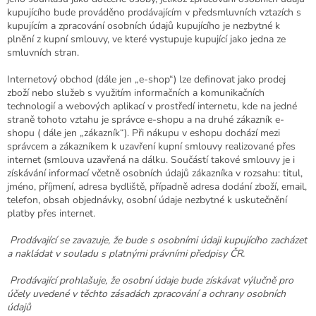
kupujícího bude prováděno prodávajícím v předsmluvních vztazích s
kupujícím a zpracování osobních údajů kupujícího je nezbytné k
plnění z kupní smlouvy, ve které vystupuje kupující jako jedna ze
smluvních stran.
Internetový obchod (dále jen „e-shop“) lze definovat jako prodej
zboží nebo služeb s využitím informačních a komunikačních
technologií a webových aplikací v prostředí internetu, kde na jedné
straně tohoto vztahu je správce e-shopu a na druhé zákazník e-
shopu ( dále jen „zákazník“). Při nákupu v eshopu dochází mezi
správcem a zákazníkem k uzavření kupní smlouvy realizované přes
internet (smlouva uzavřená na dálku. Součástí takové smlouvy je i
získávání informací včetně osobních údajů zákazníka v rozsahu: titul,
jméno, příjmení, adresa bydliště, případně adresa dodání zboží, email,
telefon, obsah objednávky, osobní údaje nezbytné k uskutečnění
platby přes internet.
Prodávající se zavazuje, že bude s osobními údaji kupujícího zacházet
a nakládat v souladu s platnými právními předpisy ČR.
Prodávající prohlašuje, že osobní údaje bude získávat výlučně pro
účely uvedené v těchto zásadách zpracování a ochrany osobních
údajů