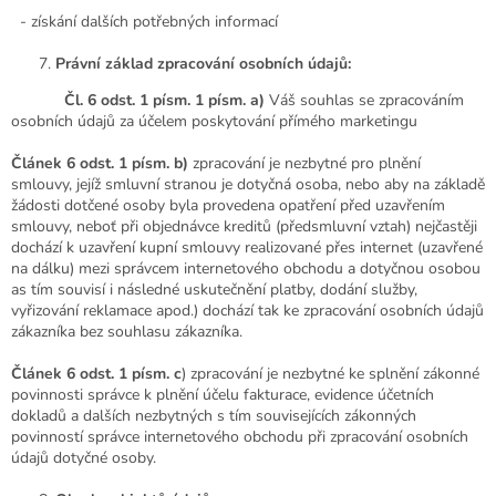
- získání dalších potřebných informací
Právní základ zpracování osobních údajů:
Čl. 6 odst. 1 písm. 1 písm. a)
Váš souhlas se zpracováním
osobních údajů za účelem poskytování přímého marketingu
Článek 6 odst. 1 písm. b)
zpracování je nezbytné pro plnění
smlouvy, jejíž smluvní stranou je dotyčná osoba, nebo aby na základě
žádosti dotčené osoby byla provedena opatření před uzavřením
smlouvy, neboť při objednávce kreditů (předsmluvní vztah) nejčastěji
dochází k uzavření kupní smlouvy realizované přes internet (uzavřené
na dálku) mezi správcem internetového obchodu a dotyčnou osobou
as tím souvisí i následné uskutečnění platby, dodání služby,
vyřizování reklamace apod.) dochází tak ke zpracování osobních údajů
zákazníka bez souhlasu zákazníka.
Článek 6 odst. 1 písm. c
) zpracování je nezbytné ke splnění zákonné
povinnosti správce k plnění účelu fakturace, evidence účetních
dokladů a dalších nezbytných s tím souvisejících zákonných
povinností správce internetového obchodu při zpracování osobních
údajů dotyčné osoby.