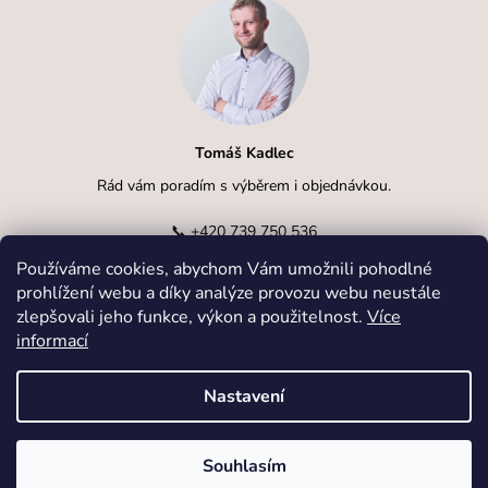
Tomáš Kadlec
Rád vám poradím s výběrem i objednávkou.
📞
+420 739 750 536
Používáme cookies, abychom Vám umožnili pohodlné
✉️
info@kadlcak.cz
prohlížení webu a díky analýze provozu webu neustále
zlepšovali jeho funkce, výkon a použitelnost.
Více
informací
Nastavení
Vytvořil Shoptet
Souhlasím
Copyright 2026
kadlcak.cz
. Všechna práva vyhrazena.