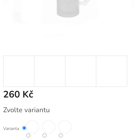
260 Kč
Měrná
Zvolte variantu
cena:
Varianta