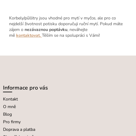
Korbely/půllitry jsou vhodné pro mytí v myčce, ale pro co
nejdelší životnost potisku doporučuji ruční mytí. Pokud máte
zájem o
nezávaznou poptávku
, neváhejte
mě
kontaktovat
.
Těším se na spolupráci s Vámi!
Z
á
p
a
Informace pro vás
t
Kontakt
í
O mně
Blog
Pro firmy
Doprava a platba