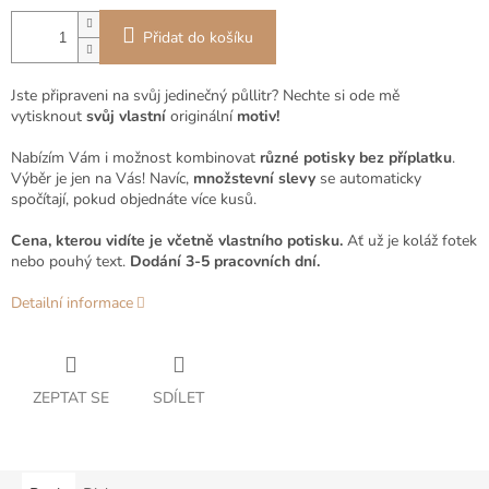
Přidat do košíku
Jste připraveni na svůj jedinečný půllitr? Nechte si ode mě
vytisknout
svůj vlastní
originální
motiv!
Nabízím Vám i možnost kombinovat
různé potisky bez příplatku
.
Výběr je jen na Vás! Navíc,
množstevní slevy
se automaticky
spočítají, pokud objednáte více kusů.
Cena, kterou vidíte je včetně vlastního potisku.
Ať už je koláž fotek
nebo pouhý text.
Dodání 3-5 pracovních dní.
Detailní informace
ZEPTAT SE
SDÍLET