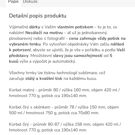
Popis
Diskuze
Detailní popis produktu
Výjimečné
dárky
s Vaším
vlastním potiskem
– to je to, co
nabízím!
Nezáleží na motivu
– ať už je jednobarevný,
plnobarevný nebo s fotografií –
cena zahrnuje vždy potisk na
vybraném hrnku
. Po vytvoření objednávky Vám zašlu
náhled
k potvrzení
, abyste se ujistili, že je vše v pořádku a podle
Vaší
představy
. Množstevní
slevy jsou samozřejmostí
od
5
kusů
výše a výpočet je automatický.
Všechny hrnky lze tisknu technologií sublimace, což
zaručuje
stálý a kvalitní tisk
na každému kusu.
Korbel matný - průměr 80 / výška 160 mm, objem 420 ml /
hmotnost 770 g, potisk cca 190x140 mm.
Korbel čirý s okénkem - průměr 78 / výška 150 mm, objem
500 ml / hmotnost 750 g, potisk cca 70x80 mm.
Korbel čirý - průměr 80-87 / výška 158 mm, objem 420 ml /
hmotnost 770 g, potisk cca 190x140 mm.