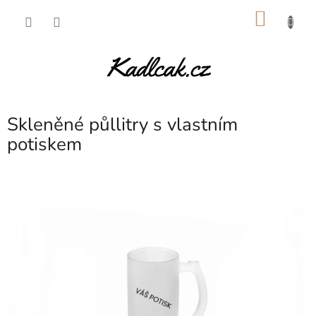
Přejít
NÁKU
na
obsah
KOŠÍK
Skleněné půllitry s vlastním
potiskem