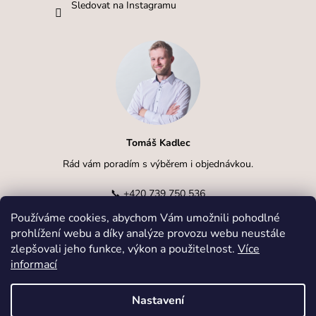
Sledovat na Instagramu
Tomáš Kadlec
Rád vám poradím s výběrem i objednávkou.
📞
+420 739 750 536
Používáme cookies, abychom Vám umožnili pohodlné
✉️
info@kadlcak.cz
prohlížení webu a díky analýze provozu webu neustále
zlepšovali jeho funkce, výkon a použitelnost.
Více
informací
Nastavení
Vytvořil Shoptet