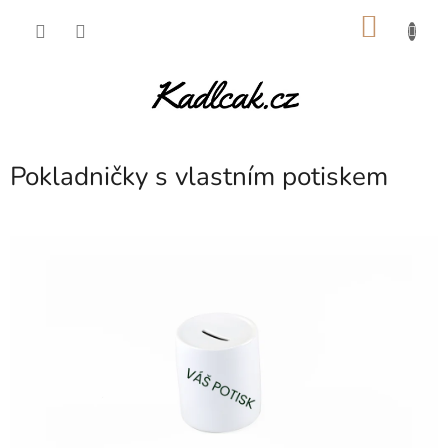
Přejít
NÁKU
na
obsah
KOŠÍK
Pokladničky s vlastním potiskem