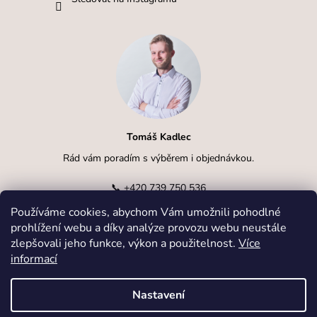
Tomáš Kadlec
Rád vám poradím s výběrem i objednávkou.
📞
+420 739 750 536
Používáme cookies, abychom Vám umožnili pohodlné
✉️
info@kadlcak.cz
prohlížení webu a díky analýze provozu webu neustále
zlepšovali jeho funkce, výkon a použitelnost.
Více
informací
Nastavení
Vytvořil Shoptet