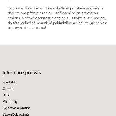
Tato keramická pokladnička s vlastním potiskem je skvělým
dárkem pro přátele a rodinu, kteří ocení nejen praktickou
stránku, ale také osobitost a originalitu. Uložte si své poklady
do této jedinečné keramické pokladničky a sledujte, jak se vaše
úspory rostou a rostou!
Z
á
p
a
Informace pro vás
t
Kontakt
í
O mně
Blog
Pro firmy
Doprava a platba
Slovníček pojmů