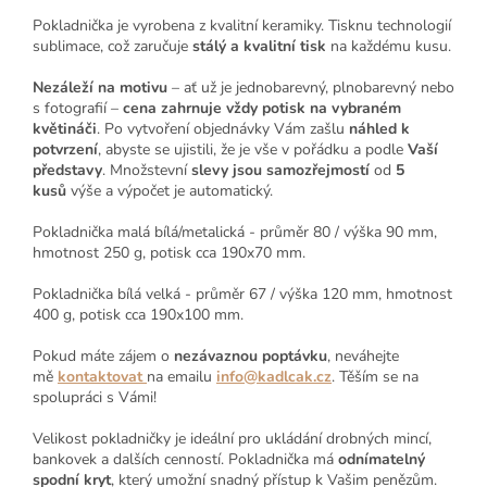
Pokladnička je vyrobena z kvalitní keramiky. Tisknu technologií
sublimace, což zaručuje
stálý a kvalitní tisk
na každému kusu.
Nezáleží na motivu
– ať už je jednobarevný, plnobarevný nebo
s fotografií –
cena zahrnuje vždy potisk na vybraném
květináči
. Po vytvoření objednávky Vám zašlu
náhled k
potvrzení
, abyste se ujistili, že je vše v pořádku a podle
Vaší
představy
. Množstevní
slevy jsou samozřejmostí
od
5
kusů
výše a výpočet je automatický.
Pokladnička malá bílá/metalická - průměr 80 / výška 90 mm,
hmotnost 250 g, potisk cca 190x70 mm.
Pokladnička bílá velká - průměr 67 / výška 120 mm, hmotnost
400 g, potisk cca 190x100 mm.
Pokud máte zájem o
nezávaznou poptávku
, neváhejte
mě
kontaktovat
na emailu
info@kadlcak.cz
. Těším se na
spolupráci s Vámi!
Velikost pokladničky je ideální pro ukládání drobných mincí,
bankovek a dalších cenností. Pokladnička má
odnímatelný
spodní kryt
, který umožní snadný přístup k Vašim penězům.