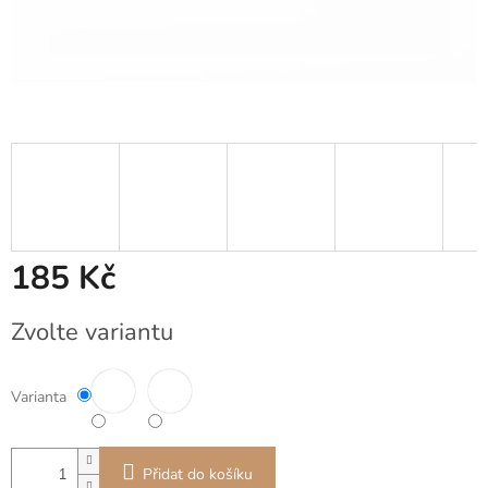
185 Kč
Měrná
Zvolte variantu
cena:
Varianta
Přidat do košíku