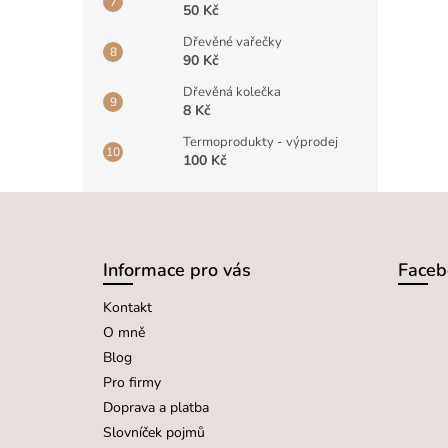
50 Kč
Dřevěné vařečky
90 Kč
Dřevěná kolečka
8 Kč
Termoprodukty - výprodej
100 Kč
Z
á
Informace pro vás
Faceb
p
a
Kontakt
t
O mně
í
Blog
Pro firmy
Doprava a platba
Slovníček pojmů