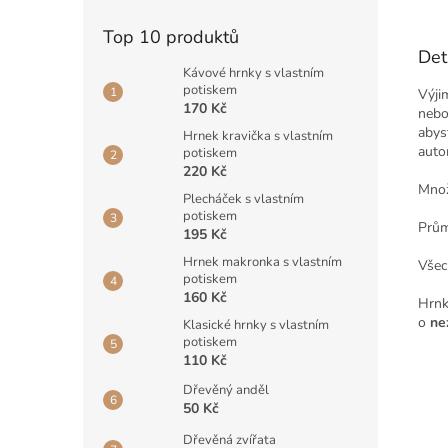
Top 10 produktů
Det
Kávové hrnky s vlastním
potiskem
Výji
170 Kč
nebo 
abyst
Hrnek kravička s vlastním
auto
potiskem
220 Kč
Množ
Plecháček s vlastním
potiskem
Prům
195 Kč
Hrnek makronka s vlastním
Všec
potiskem
160 Kč
Hrnk
o
ne
Klasické hrnky s vlastním
potiskem
110 Kč
Dřevěný anděl
50 Kč
Dřevěná zvířata