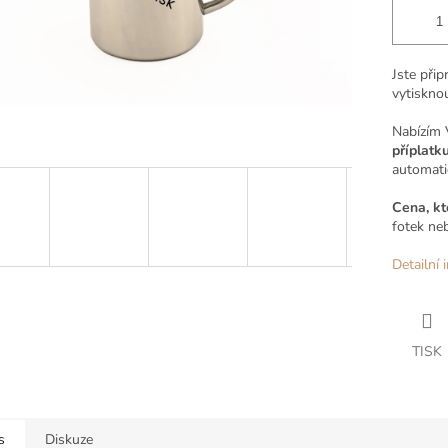
Jste při
vytiskno
Nabízím
příplatk
automatic
Cena, kt
fotek ne
Detailní 
TISK
s
Diskuze