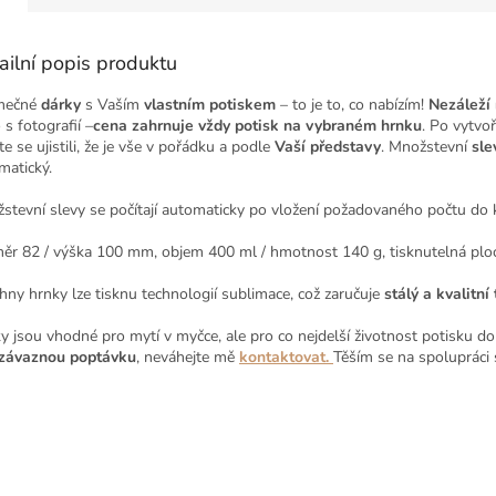
ailní popis produktu
mečné
dárky
s Vaším
vlastním potiskem
– to je to, co nabízím!
Nezáleží
s fotografií –
cena zahrnuje vždy potisk na vybraném hrnku
. Po vytvo
e se ujistili, že je vše v pořádku a podle
Vaší představy
. Množstevní
sle
matický.
stevní slevy se počítají automaticky po vložení požadovaného počtu do k
ěr 82 / výška 100 mm, o
bjem 400 ml / hmotnost 140 g, tisknutelná pl
hny hrnky lze tisknu technologií sublimace, což zaručuje
stálý a kvalitní 
y jsou vhodné pro mytí v myčce, ale pro co nejdelší životnost potisku d
závaznou poptávku
, neváhejte mě
kontaktovat
.
Těším se na spolupráci 