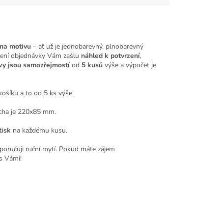
 na motivu
– ať už je jednobarevný, plnobarevný
ření objednávky Vám zašlu
náhled k potvrzení
,
vy jsou samozřejmostí
od
5 kusů
výše a výpočet je
ošíku a to od 5 ks výše.
ocha je 220x85 mm.
tisk
na každému kusu.
oporučuji ruční mytí. Pokud máte zájem
s Vámi!