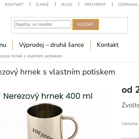
KONTAKT
O MNĚ
BLOG
PRO FIRMY
DOPRAVA 
HLEDAT
nu
Výprodej – druhá šance
Kontakt
ezový hrnek s vlastním potiskem
zový hrnek s vlastním potiskem
od
Měrná
Zvolt
cena:
Varianta