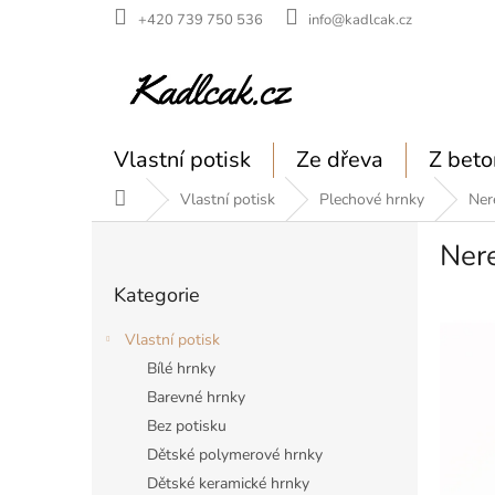
Přejít
+420 739 750 536
info@kadlcak.cz
na
obsah
Vlastní potisk
Ze dřeva
Z beto
Domů
Vlastní potisk
Plechové hrnky
Ner
P
Nere
o
Přeskočit
s
Kategorie
kategorie
t
r
Vlastní potisk
a
Bílé hrnky
n
Barevné hrnky
n
í
Bez potisku
p
Dětské polymerové hrnky
a
Dětské keramické hrnky