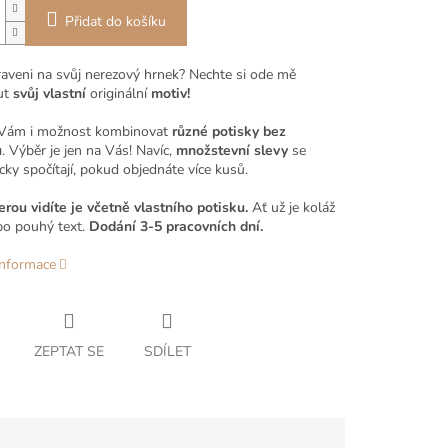
Přidat do košíku
praveni na svůj nerezový hrnek? Nechte si ode mě
ut
svůj vlastní
originální
motiv!
 Vám i možnost kombinovat
různé potisky bez
u
. Výběr je jen na Vás! Navíc,
množstevní slevy
se
ky spočítají, pokud objednáte více kusů.
erou vidíte je včetně vlastního potisku.
Ať už je koláž
bo pouhý text.
Dodání 3-5 pracovních dní.
informace
ZEPTAT SE
SDÍLET