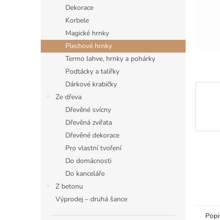
n
Dekorace
e
Korbele
l
Magické hrnky
Plechové hrnky
Termo lahve, hrnky a pohárky
Podtácky a talířky
Dárkové krabičky
Ze dřeva
Dřevěné svícny
Dřevěná zvířata
Dřevěné dekorace
Pro vlastní tvoření
Do domácnosti
Do kanceláře
Z betonu
Výprodej – druhá šance
Popi