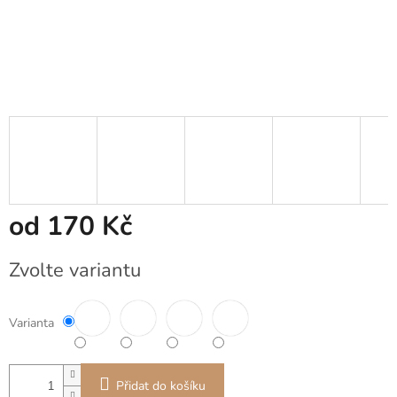
od
170 Kč
Měrná
Zvolte variantu
cena:
Varianta
Přidat do košíku