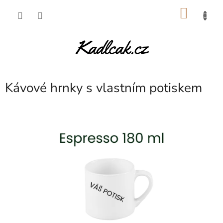
Přejít
NÁKU
na
obsah
KOŠÍK
Kávové hrnky s vlastním potiskem