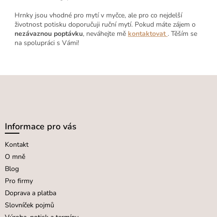
Hrnky jsou vhodné pro mytí v myčce, ale pro co nejdelší
životnost potisku doporučuji ruční mytí. Pokud máte zájem o
nezávaznou poptávku
, neváhejte mě
kontaktovat
. Těším se
na spolupráci s Vámi!
Z
á
p
a
Informace pro vás
t
Kontakt
í
O mně
Blog
Pro firmy
Doprava a platba
Slovníček pojmů