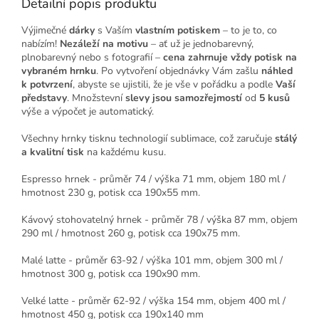
Detailní popis produktu
Výjimečné
dárky
s Vaším
vlastním potiskem
– to je to, co
nabízím!
Nezáleží na motivu
– ať už je jednobarevný,
plnobarevný nebo s fotografií –
cena zahrnuje vždy potisk na
vybraném hrnku
. Po vytvoření objednávky Vám zašlu
náhled
k potvrzení
, abyste se ujistili, že je vše v pořádku a podle
Vaší
představy
. Množstevní
slevy jsou samozřejmostí
od
5 kusů
výše a výpočet je automatický.
Všechny hrnky tisknu technologií sublimace, což zaručuje
stálý
a kvalitní tisk
na každému kusu.
Espresso hrnek - průměr 74 / výška 71 mm, objem 180 ml /
hmotnost 230 g, potisk cca 190x55 mm.
Kávový stohovatelný hrnek - průměr 78 / výška 87 mm, objem
290 ml / hmotnost 260 g, potisk cca 190x75 mm.
Malé latte - průměr 63-92 / výška 101 mm, objem 300 ml /
hmotnost 300 g, potisk cca 190x90 mm.
Velké latte - průměr 62-92 / výška 154 mm, objem 400 ml /
hmotnost 450 g, potisk cca 190x140 mm