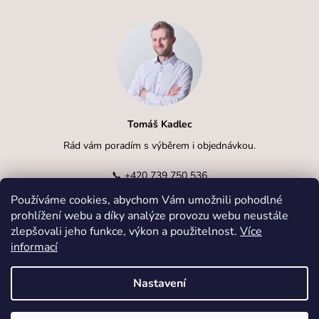
Tomáš Kadlec
Rád vám poradím s výběrem i objednávkou.
📞
+420 739 750 536
Používáme cookies, abychom Vám umožnili pohodlné
✉️
info@kadlcak.cz
prohlížení webu a díky analýze provozu webu neustále
zlepšovali jeho funkce, výkon a použitelnost.
Více
informací
Nastavení
Vytvořil Shoptet