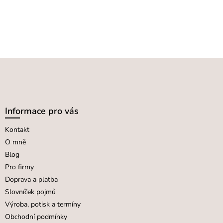
Z
á
p
a
Informace pro vás
t
Kontakt
í
O mně
Blog
Pro firmy
Doprava a platba
Slovníček pojmů
Výroba, potisk a termíny
Obchodní podmínky