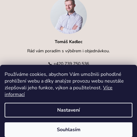
Tomáš Kadlec
Rád vám poradím s výběrem i objednávkou.
📞
+420 739 750 536
Používáme cookies, abychom Vám umožnili pohodlné
✉️
info@kadlcak.cz
prohlížení webu a díky analýze provozu webu neustále
zlepšovali jeho funkce, výkon a použitelnost.
Více
informací
Nastavení
Vytvořil Shoptet
Souhlasím
Copyright 2026
kadlcak.cz
. Všechna práva vyhrazena.