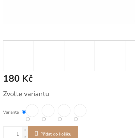
180 Kč
Měrná
Zvolte variantu
cena:
Varianta
Přidat do košíku