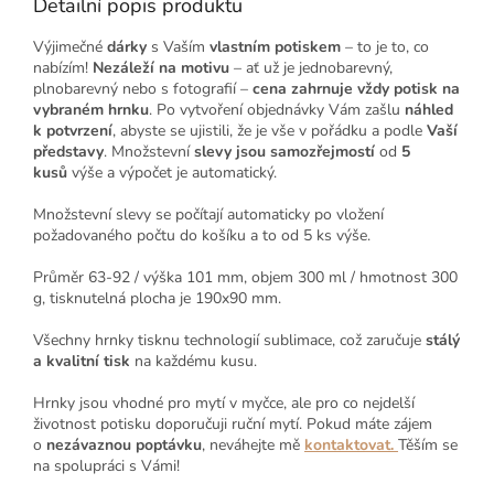
Detailní popis produktu
Výjimečné
dárky
s Vaším
vlastním potiskem
– to je to, co
nabízím!
Nezáleží na motivu
– ať už je jednobarevný,
plnobarevný nebo s fotografií –
cena zahrnuje vždy potisk na
vybraném hrnku
. Po vytvoření objednávky Vám zašlu
náhled
k potvrzení
, abyste se ujistili, že je vše v pořádku a podle
Vaší
představy
. Množstevní
slevy jsou samozřejmostí
od
5
kusů
výše a výpočet je automatický.
Množstevní slevy se počítají automaticky po vložení
požadovaného počtu do košíku a to od 5 ks výše.
Průměr 63-92 / výška 101 mm, o
bjem 300 ml / hmotnost 300
g, tisknutelná plocha je 190x90 mm.
Všechny hrnky tisknu technologií sublimace, což zaručuje
stálý
a kvalitní tisk
na každému kusu.
Hrnky jsou vhodné pro mytí v myčce, ale pro co nejdelší
životnost potisku doporučuji ruční mytí. Pokud máte zájem
o
nezávaznou poptávku
, neváhejte mě
kontaktovat
.
Těším se
na spolupráci s Vámi!