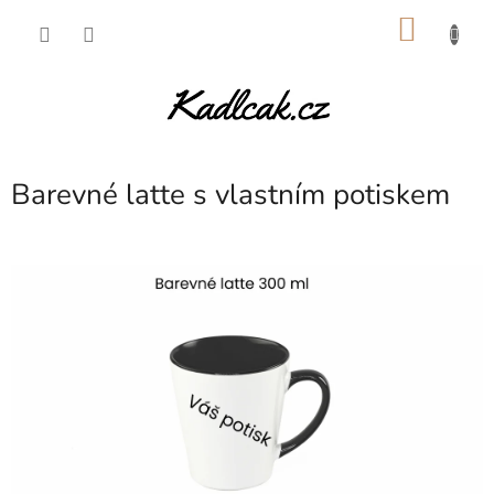
Přejít
NÁKU
na
obsah
KOŠÍK
Barevné latte s vlastním potiskem